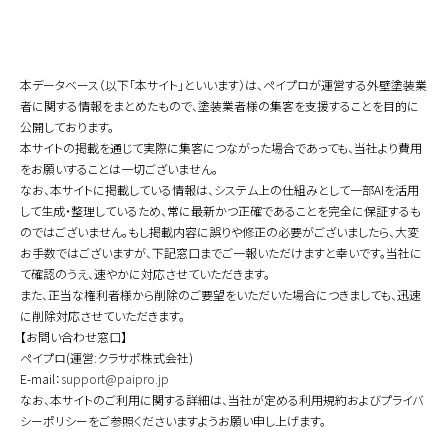
本データベース（以下「本サイト」といいます）は、ペイプロが運営する外壁塗装業
者に関する情報をまとめたもので、塗装業者様の集客を支援することを目的に
公開しております。
本サイトの掲載を通じて実際に集客につながった場合であっても、当社より費用
をお願いすることは一切ございません。
なお、本サイトに掲載している情報は、システム上の仕組みとして一部AIを活用
して生成・整理しているため、常に最新かつ正確であることを完全に保証するも
のではございません。もし掲載内容に誤りや修正の必要がございましたら、大変
お手数ではございますが、下記窓口までご一報いただけますと幸いです。当社に
て確認のうえ、速やかに対応させていただきます。
また、正当な権利者様から削除のご要望をいただいた場合につきましても、迅速
に削除対応させていただきます。
【お問い合わせ窓口】
ペイプロ(運営:クラサポ株式会社)
E-mail：
support@paipro.jp
なお、本サイトのご利用に関する詳細は、当社が定める利用規約およびプライバ
シーポリシーをご参照くださいますようお願い申し上げます。