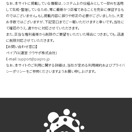
なお、本サイトに掲載している情報は、システム上の仕組みとして一部AIを活用
して生成・整理しているため、常に最新かつ正確であることを完全に保証するも
のではございません。もし掲載内容に誤りや修正の必要がございましたら、大変
お手数ではございますが、下記窓口までご一報いただけますと幸いです。当社に
て確認のうえ、速やかに対応させていただきます。
また、正当な権利者様から削除のご要望をいただいた場合につきましても、迅速
に削除対応させていただきます。
【お問い合わせ窓口】
ペイプロ(運営:クラサポ株式会社)
E-mail：
support@paipro.jp
なお、本サイトのご利用に関する詳細は、当社が定める利用規約およびプライバ
シーポリシーをご参照くださいますようお願い申し上げます。