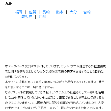
九州
福岡
佐賀
長崎
熊本
大分
宮崎
鹿児島
沖縄
本データベース（以下「本サイト」といいます）は、ペイプロが運営する外壁塗装業
者に関する情報をまとめたもので、塗装業者様の集客を支援することを目的に
公開しております。
本サイトの掲載を通じて実際に集客につながった場合であっても、当社より費用
をお願いすることは一切ございません。
なお、本サイトに掲載している情報は、システム上の仕組みとして一部AIを活用
して生成・整理しているため、常に最新かつ正確であることを完全に保証するも
のではございません。もし掲載内容に誤りや修正の必要がございましたら、大変
お手数ではございますが、下記窓口までご一報いただけますと幸いです。当社に