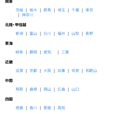
関東
茨城
栃木
群馬
埼玉
千葉
東京
神奈川
北陸・甲信越
新潟
富山
石川
福井
山梨
長野
東海
岐阜
静岡
愛知
三重
近畿
滋賀
京都
大阪
兵庫
奈良
和歌山
中国
鳥取
島根
岡山
広島
山口
四国
徳島
香川
愛媛
高知