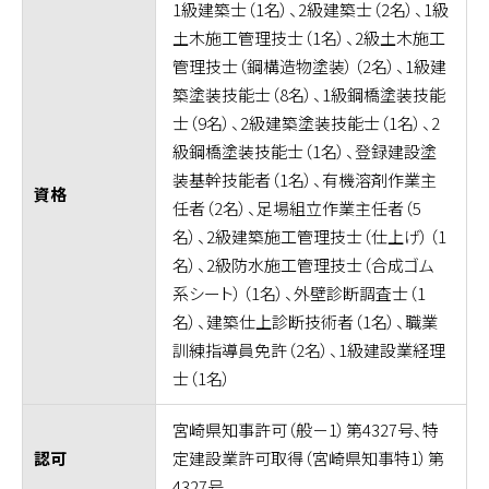
1級建築士（1名）、2級建築士（2名）、1級
土木施工管理技士（1名）、2級土木施工
管理技士（鋼構造物塗装）（2名）、1級建
築塗装技能士（8名）、1級鋼橋塗装技能
士（9名）、2級建築塗装技能士（1名）、2
級鋼橋塗装技能士（1名）、登録建設塗
装基幹技能者（1名）、有機溶剤作業主
資格
任者（2名）、足場組立作業主任者（5
名）、2級建築施工管理技士（仕上げ）（1
名）、2級防水施工管理技士（合成ゴム
系シート）（1名）、外壁診断調査士（1
名）、建築仕上診断技術者（1名）、職業
訓練指導員免許（2名）、1級建設業経理
士（1名）
宮崎県知事許可（般－1）第4327号、特
定建設業許可取得（宮崎県知事特1）第
認可
4327号