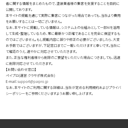
者に関する情報をまとめたもので、塗装業者様の集客を支援することを目的に
公開しております。
本サイトの掲載を通じて実際に集客につながった場合であっても、当社より費用
をお願いすることは一切ございません。
なお、本サイトに掲載している情報は、システム上の仕組みとして一部AIを活用
して生成・整理しているため、常に最新かつ正確であることを完全に保証するも
のではございません。もし掲載内容に誤りや修正の必要がございましたら、大変
お手数ではございますが、下記窓口までご一報いただけますと幸いです。当社に
て確認のうえ、速やかに対応させていただきます。
また、正当な権利者様から削除のご要望をいただいた場合につきましても、迅速
に削除対応させていただきます。
【お問い合わせ窓口】
ペイプロ(運営:クラサポ株式会社)
E-mail：
support@paipro.jp
なお、本サイトのご利用に関する詳細は、当社が定める利用規約およびプライバ
シーポリシーをご参照くださいますようお願い申し上げます。