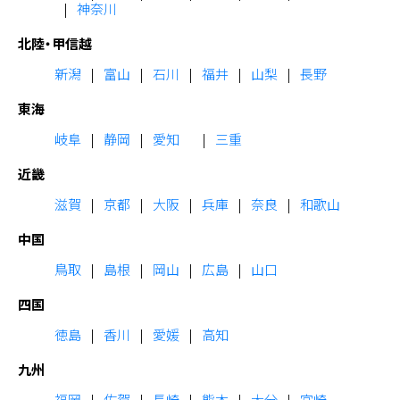
神奈川
北陸・甲信越
新潟
富山
石川
福井
山梨
長野
東海
岐阜
静岡
愛知
三重
近畿
滋賀
京都
大阪
兵庫
奈良
和歌山
中国
鳥取
島根
岡山
広島
山口
四国
徳島
香川
愛媛
高知
九州
福岡
佐賀
長崎
熊本
大分
宮崎