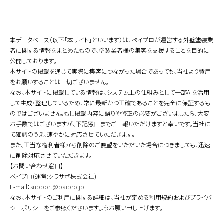
本データベース（以下「本サイト」といいます）は、ペイプロが運営する外壁塗装業
者に関する情報をまとめたもので、塗装業者様の集客を支援することを目的に
公開しております。
本サイトの掲載を通じて実際に集客につながった場合であっても、当社より費用
をお願いすることは一切ございません。
なお、本サイトに掲載している情報は、システム上の仕組みとして一部AIを活用
して生成・整理しているため、常に最新かつ正確であることを完全に保証するも
のではございません。もし掲載内容に誤りや修正の必要がございましたら、大変
お手数ではございますが、下記窓口までご一報いただけますと幸いです。当社に
て確認のうえ、速やかに対応させていただきます。
また、正当な権利者様から削除のご要望をいただいた場合につきましても、迅速
に削除対応させていただきます。
【お問い合わせ窓口】
ペイプロ(運営:クラサポ株式会社)
E-mail：
support@paipro.jp
なお、本サイトのご利用に関する詳細は、当社が定める利用規約およびプライバ
シーポリシーをご参照くださいますようお願い申し上げます。