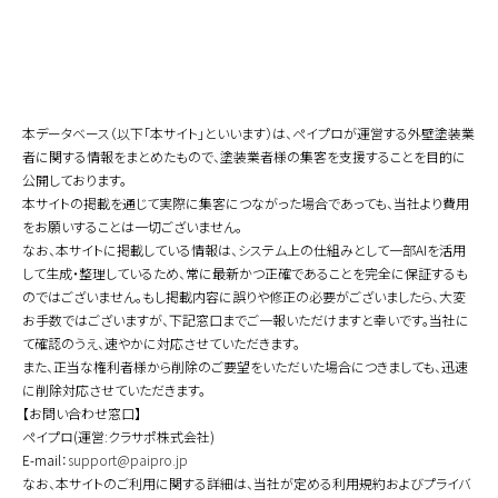
本データベース（以下「本サイト」といいます）は、ペイプロが運営する外壁塗装業
者に関する情報をまとめたもので、塗装業者様の集客を支援することを目的に
公開しております。
本サイトの掲載を通じて実際に集客につながった場合であっても、当社より費用
をお願いすることは一切ございません。
なお、本サイトに掲載している情報は、システム上の仕組みとして一部AIを活用
して生成・整理しているため、常に最新かつ正確であることを完全に保証するも
のではございません。もし掲載内容に誤りや修正の必要がございましたら、大変
お手数ではございますが、下記窓口までご一報いただけますと幸いです。当社に
て確認のうえ、速やかに対応させていただきます。
また、正当な権利者様から削除のご要望をいただいた場合につきましても、迅速
に削除対応させていただきます。
【お問い合わせ窓口】
ペイプロ(運営:クラサポ株式会社)
E-mail：
support@paipro.jp
なお、本サイトのご利用に関する詳細は、当社が定める利用規約およびプライバ