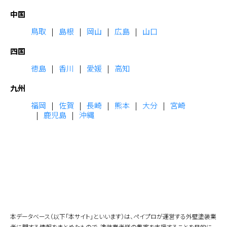
中国
鳥取
島根
岡山
広島
山口
四国
徳島
香川
愛媛
高知
九州
福岡
佐賀
長崎
熊本
大分
宮崎
鹿児島
沖縄
本データベース（以下「本サイト」といいます）は、ペイプロが運営する外壁塗装業
者に関する情報をまとめたもので、塗装業者様の集客を支援することを目的に