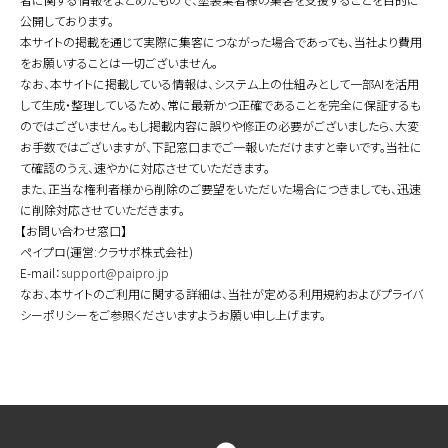
公開しております。
本サイトの掲載を通じて実際に集客につながった場合であっても、当社より費用
をお願いすることは一切ございません。
なお、本サイトに掲載している情報は、システム上の仕組みとして一部AIを活用
して生成・整理しているため、常に最新かつ正確であることを完全に保証するも
のではございません。もし掲載内容に誤りや修正の必要がございましたら、大変
お手数ではございますが、下記窓口までご一報いただけますと幸いです。当社に
て確認のうえ、速やかに対応させていただきます。
また、正当な権利者様から削除のご要望をいただいた場合につきましても、迅速
に削除対応させていただきます。
【お問い合わせ窓口】
ペイプロ(運営:クラサポ株式会社)
E-mail：
support@paipro.jp
なお、本サイトのご利用に関する詳細は、当社が定める利用規約およびプライバ
シーポリシーをご参照くださいますようお願い申し上げます。