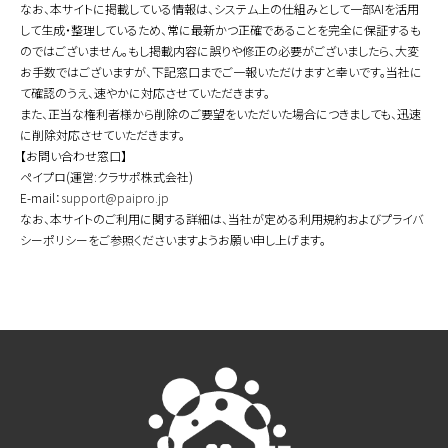
なお、本サイトに掲載している情報は、システム上の仕組みとして一部AIを活用
して生成・整理しているため、常に最新かつ正確であることを完全に保証するも
のではございません。もし掲載内容に誤りや修正の必要がございましたら、大変
お手数ではございますが、下記窓口までご一報いただけますと幸いです。当社に
て確認のうえ、速やかに対応させていただきます。
また、正当な権利者様から削除のご要望をいただいた場合につきましても、迅速
に削除対応させていただきます。
【お問い合わせ窓口】
ペイプロ(運営:クラサポ株式会社)
E-mail：
support@paipro.jp
なお、本サイトのご利用に関する詳細は、当社が定める利用規約およびプライバ
シーポリシーをご参照くださいますようお願い申し上げます。