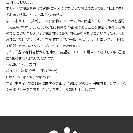
公開しております。
本サイトの掲載を通じて実際に集客につながった場合であっても、当社より費用
をお願いすることは一切ございません。
なお、本サイトに掲載している情報は、システム上の仕組みとして一部AIを活用
して生成・整理しているため、常に最新かつ正確であることを完全に保証するも
のではございません。もし掲載内容に誤りや修正の必要がございましたら、大変
お手数ではございますが、下記窓口までご一報いただけますと幸いです。当社に
て確認のうえ、速やかに対応させていただきます。
また、正当な権利者様から削除のご要望をいただいた場合につきましても、迅速
に削除対応させていただきます。
【お問い合わせ窓口】
ペイプロ(運営:クラサポ株式会社)
E-mail：
support@paipro.jp
なお、本サイトのご利用に関する詳細は、当社が定める利用規約およびプライバ
シーポリシーをご参照くださいますようお願い申し上げます。