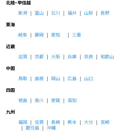
北陸・甲信越
新潟
富山
石川
福井
山梨
長野
東海
岐阜
静岡
愛知
三重
近畿
滋賀
京都
大阪
兵庫
奈良
和歌山
中国
鳥取
島根
岡山
広島
山口
四国
徳島
香川
愛媛
高知
九州
福岡
佐賀
長崎
熊本
大分
宮崎
鹿児島
沖縄