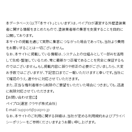
本データベース（以下「本サイト」といいます）は、ペイプロが運営する外壁塗装業
者に関する情報をまとめたもので、塗装業者様の集客を支援することを目的に
公開しております。
本サイトの掲載を通じて実際に集客につながった場合であっても、当社より費用
をお願いすることは一切ございません。
なお、本サイトに掲載している情報は、システム上の仕組みとして一部AIを活用
して生成・整理しているため、常に最新かつ正確であることを完全に保証するも
のではございません。もし掲載内容に誤りや修正の必要がございましたら、大変
お手数ではございますが、下記窓口までご一報いただけますと幸いです。当社に
て確認のうえ、速やかに対応させていただきます。
また、正当な権利者様から削除のご要望をいただいた場合につきましても、迅速
に削除対応させていただきます。
【お問い合わせ窓口】
ペイプロ(運営:クラサポ株式会社)
E-mail：
support@paipro.jp
なお、本サイトのご利用に関する詳細は、当社が定める利用規約およびプライバ
シーポリシーをご参照くださいますようお願い申し上げます。