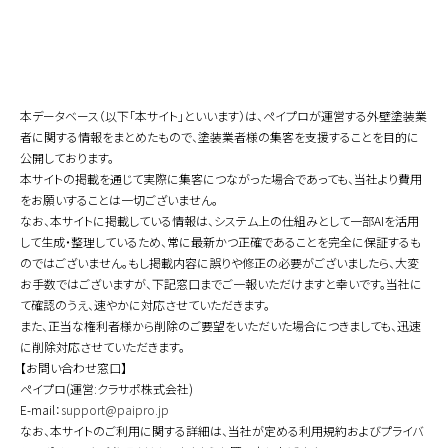
本データベース（以下「本サイト」といいます）は、ペイプロが運営する外壁塗装業
者に関する情報をまとめたもので、塗装業者様の集客を支援することを目的に
公開しております。
本サイトの掲載を通じて実際に集客につながった場合であっても、当社より費用
をお願いすることは一切ございません。
なお、本サイトに掲載している情報は、システム上の仕組みとして一部AIを活用
して生成・整理しているため、常に最新かつ正確であることを完全に保証するも
のではございません。もし掲載内容に誤りや修正の必要がございましたら、大変
お手数ではございますが、下記窓口までご一報いただけますと幸いです。当社に
て確認のうえ、速やかに対応させていただきます。
また、正当な権利者様から削除のご要望をいただいた場合につきましても、迅速
に削除対応させていただきます。
【お問い合わせ窓口】
ペイプロ(運営:クラサポ株式会社)
E-mail：
support@paipro.jp
なお、本サイトのご利用に関する詳細は、当社が定める利用規約およびプライバ