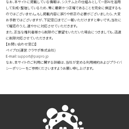
なお、本サイトに掲載している情報は、システム上の仕組みとして一部AIを活用
して生成・整理しているため、常に最新かつ正確であることを完全に保証するも
のではございません。もし掲載内容に誤りや修正の必要がございましたら、大変
お手数ではございますが、下記窓口までご一報いただけますと幸いです。当社に
て確認のうえ、速やかに対応させていただきます。
また、正当な権利者様から削除のご要望をいただいた場合につきましても、迅速
に削除対応させていただきます。
【お問い合わせ窓口】
ペイプロ(運営:クラサポ株式会社)
E-mail：
support@paipro.jp
なお、本サイトのご利用に関する詳細は、当社が定める利用規約およびプライバ
シーポリシーをご参照くださいますようお願い申し上げます。