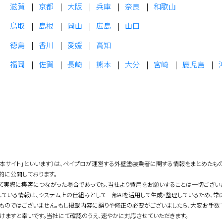
滋賀
京都
大阪
兵庫
奈良
和歌山
鳥取
島根
岡山
広島
山口
徳島
香川
愛媛
高知
福岡
佐賀
長崎
熊本
大分
宮崎
鹿児島
「本サイト」といいます）は、ペイプロが運営する外壁塗装業者に関する情報をまとめたも
的に公開しております。
て実際に集客につながった場合であっても、当社より費用をお願いすることは一切ござい
している情報は、システム上の仕組みとして一部AIを活用して生成・整理しているため、
ものではございません。もし掲載内容に誤りや修正の必要がございましたら、大変お手数
けますと幸いです。当社にて確認のうえ、速やかに対応させていただきます。