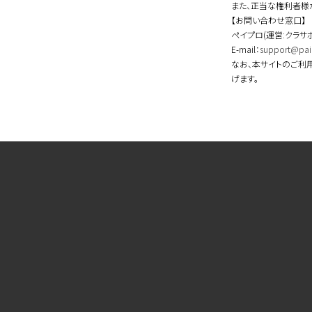
また、正当な権利者様
【お問い合わせ窓口】
ペイプロ(運営:クラサ
E-mail：
support@pai
なお、本サイトのご利
げます。