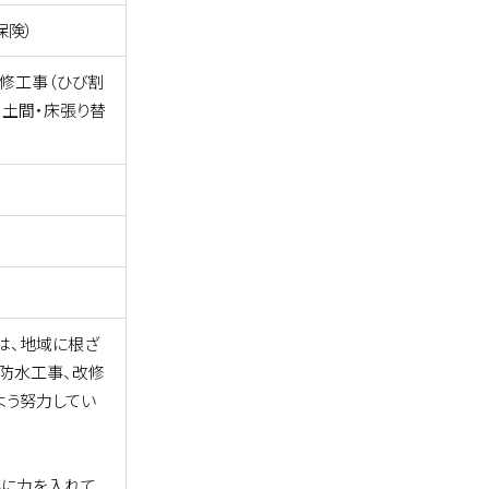
保険）
改修工事（ひび割
・土間・床張り替
は、地域に根ざ
防水工事、改修
よう努力してい
事に力を入れて