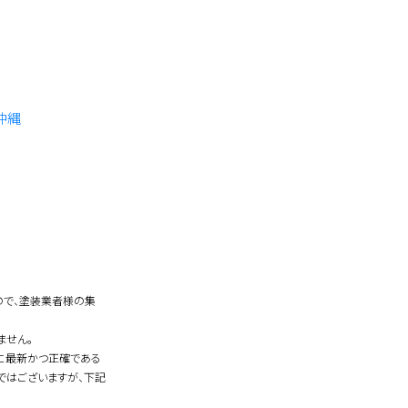
沖縄
ので、塗装業者様の集
ません。
常に最新かつ正確である
ではございますが、下記