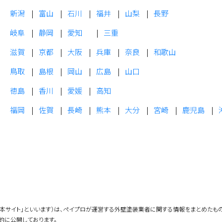
新潟
富山
石川
福井
山梨
長野
岐阜
静岡
愛知
三重
滋賀
京都
大阪
兵庫
奈良
和歌山
鳥取
島根
岡山
広島
山口
徳島
香川
愛媛
高知
福岡
佐賀
長崎
熊本
大分
宮崎
鹿児島
「本サイト」といいます）は、ペイプロが運営する外壁塗装業者に関する情報をまとめたも
的に公開しております。