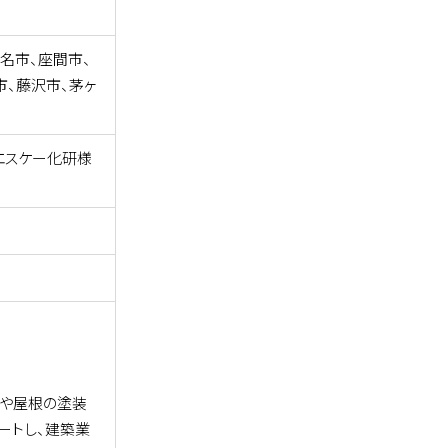
名市、座間市、
市、藤沢市、茅ヶ
エスケー化研様
壁や屋根の塗装
ートし、建築業