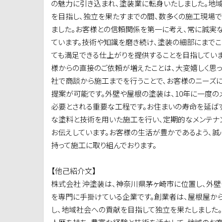
の魅力に引き込まれ、塗装業に転身いたしました。地
を目指し、独立を果たすまでの間、数多くの施工現場
ました。お客様との信頼関係を第一に考え、常に誠実
ています。技術や知識を磨き続け、塗装の細部にまでこ
ても満足できる仕上がりを提供することを目指してい
様からの直接のご依頼が増えたことは、大変嬉しく思っ
社で商談から施工までを行うことで、お客様のニーズ
提案が可能です。外壁や屋根の塗装は、10年に一度の
必要とされる重要な工程です。お住まいの寿命を延ば
な塗料と技術を用いた施工を行い、定期的なメンテナ
お伝えしています。お客様の生活が豊かであるよう、誠
持って施工に取り組んでおります。
【他己紹介文】
株式会社 沖塗装は、神奈川県茅ヶ崎市に位置し、外
を専門に手掛けている企業です。創業者は、屋根屋か
し、地域社会への貢献を目指して独立を果たしました。