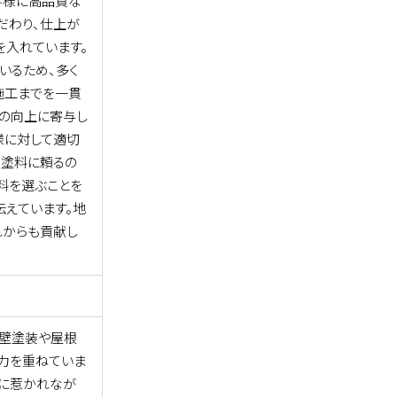
客様に高品質な
だわり、仕上が
を入れています。
いるため、多く
施工までを一貫
度の向上に寄与し
様に対して適切
の塗料に頼るの
料を選ぶことを
伝えています。地
れからも貢献し
外壁塗装や屋根
力を重ねていま
力に惹かれなが