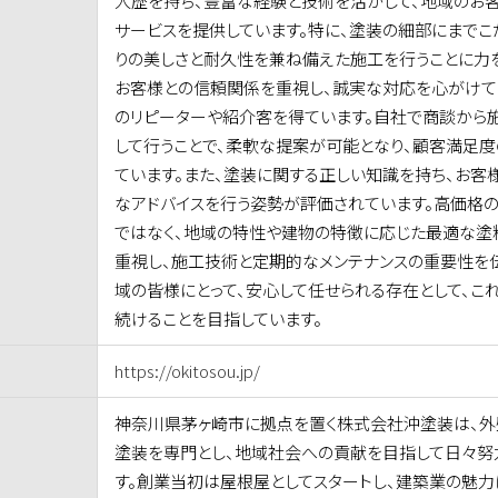
人歴を持ち、豊富な経験と技術を活かして、地域のお
サービスを提供しています。特に、塗装の細部にまでこ
りの美しさと耐久性を兼ね備えた施工を行うことに力
お客様との信頼関係を重視し、誠実な対応を心がけて
のリピーターや紹介客を得ています。自社で商談から
して行うことで、柔軟な提案が可能となり、顧客満足
ています。また、塗装に関する正しい知識を持ち、お客
なアドバイスを行う姿勢が評価されています。高価格
ではなく、地域の特性や建物の特徴に応じた最適な塗
重視し、施工技術と定期的なメンテナンスの重要性を
域の皆様にとって、安心して任せられる存在として、こ
続けることを目指しています。
https://okitosou.jp/
神奈川県茅ヶ崎市に拠点を置く株式会社沖塗装は、
塗装を専門とし、地域社会への貢献を目指して日々努
す。創業当初は屋根屋としてスタートし、建築業の魅