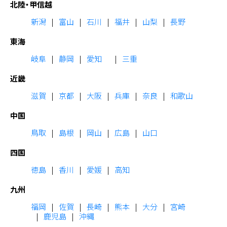
北陸・甲信越
新潟
富山
石川
福井
山梨
長野
東海
岐阜
静岡
愛知
三重
近畿
滋賀
京都
大阪
兵庫
奈良
和歌山
中国
鳥取
島根
岡山
広島
山口
四国
徳島
香川
愛媛
高知
九州
福岡
佐賀
長崎
熊本
大分
宮崎
鹿児島
沖縄