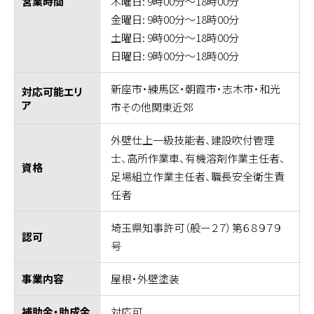
木曜日: 9時00分～18時00分
営業時間
金曜日: 9時00分～18時00分
土曜日: 9時00分～18時00分
日曜日: 9時00分～18時00分
新座市・練馬区・朝霞市・志木市・和光
対応可能エリ
ア
市その他関東近郊
外壁仕上一級技能者、建設吹付管理
士、高所作業車、有機溶剤作業主任者、
資格
足場組立作業主任者、職長安全衛生責
任者
埼玉県知事許可（般ー２７）第６８９７９
認可
号
屋根・外壁塗装
事業内容
対応可
補助金・助成金