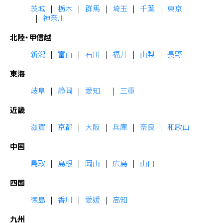
茨城
栃木
群馬
埼玉
千葉
東京
神奈川
北陸・甲信越
新潟
富山
石川
福井
山梨
長野
東海
岐阜
静岡
愛知
三重
近畿
滋賀
京都
大阪
兵庫
奈良
和歌山
中国
鳥取
島根
岡山
広島
山口
四国
徳島
香川
愛媛
高知
九州