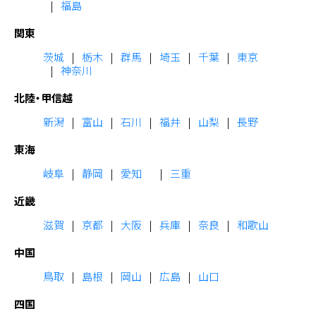
福島
関東
茨城
栃木
群馬
埼玉
千葉
東京
神奈川
北陸・甲信越
新潟
富山
石川
福井
山梨
長野
東海
岐阜
静岡
愛知
三重
近畿
滋賀
京都
大阪
兵庫
奈良
和歌山
中国
鳥取
島根
岡山
広島
山口
四国