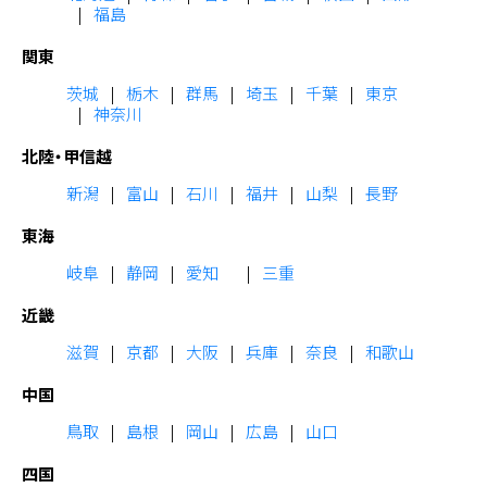
福島
関東
茨城
栃木
群馬
埼玉
千葉
東京
神奈川
北陸・甲信越
新潟
富山
石川
福井
山梨
長野
東海
岐阜
静岡
愛知
三重
近畿
滋賀
京都
大阪
兵庫
奈良
和歌山
中国
鳥取
島根
岡山
広島
山口
四国