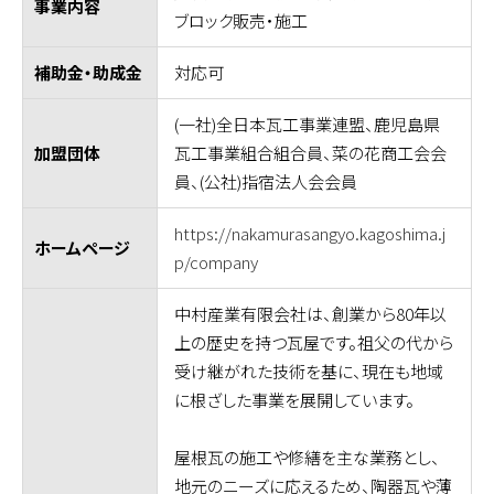
事業内容
ブロック販売・施工
対応可
補助金・助成金
(一社)全日本瓦工事業連盟、鹿児島県
瓦工事業組合組合員、菜の花商工会会
加盟団体
員、(公社)指宿法人会会員
https://nakamurasangyo.kagoshima.j
ホームページ
p/company
中村産業有限会社は、創業から80年以
上の歴史を持つ瓦屋です。祖父の代から
受け継がれた技術を基に、現在も地域
に根ざした事業を展開しています。
屋根瓦の施工や修繕を主な業務とし、
地元のニーズに応えるため、陶器瓦や薄