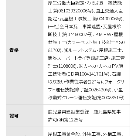
厚生労働大臣認定・わらぶき一級技能
士(第061039320006号)、国土交通大臣
認定・瓦屋根工事技士(第00400006号)、
(一社)全日本瓦工事業連盟・瓦屋根診
断技士(第07460002号)、ＫＭＥＷ・屋根
材施工士(カラーベスト施工技能士ＹＳ0
81702)、㈱ルーフトステム・屋根施工士、
資格
鶴弥スーパートライ登録施工店・施工管
理士(1108006)、㈱カネカ・カネカＰＶ施
工技術者(ＩＤ第1004141701号)、石綿
取り扱い作業従事者(227号)、フォークリ
フト運転技能(修了証0026420号)、小型
移動式クレーン運転技能(第0008851号)
鹿児島県建設業登録 鹿児島県知事
認可
許可(ほ)第1225号
屋根工事業全般、外装工事、外構工事、