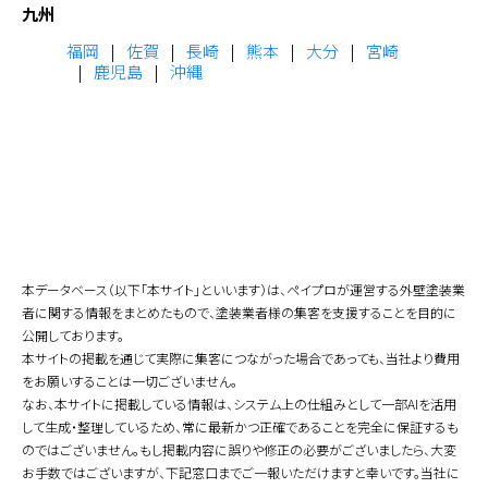
九州
福岡
佐賀
長崎
熊本
大分
宮崎
鹿児島
沖縄
本データベース（以下「本サイト」といいます）は、ペイプロが運営する外壁塗装業
者に関する情報をまとめたもので、塗装業者様の集客を支援することを目的に
公開しております。
本サイトの掲載を通じて実際に集客につながった場合であっても、当社より費用
をお願いすることは一切ございません。
なお、本サイトに掲載している情報は、システム上の仕組みとして一部AIを活用
して生成・整理しているため、常に最新かつ正確であることを完全に保証するも
のではございません。もし掲載内容に誤りや修正の必要がございましたら、大変
お手数ではございますが、下記窓口までご一報いただけますと幸いです。当社に