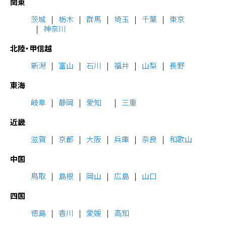
関東
茨城
栃木
群馬
埼玉
千葉
東京
神奈川
北陸・甲信越
新潟
富山
石川
福井
山梨
長野
東海
岐阜
静岡
愛知
三重
近畿
滋賀
京都
大阪
兵庫
奈良
和歌山
中国
鳥取
島根
岡山
広島
山口
四国
徳島
香川
愛媛
高知