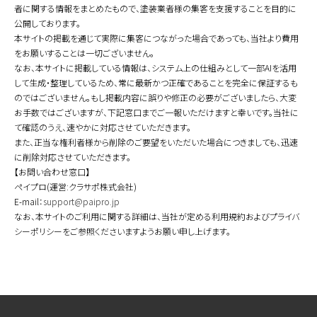
者に関する情報をまとめたもので、塗装業者様の集客を支援することを目的に
公開しております。
本サイトの掲載を通じて実際に集客につながった場合であっても、当社より費用
をお願いすることは一切ございません。
なお、本サイトに掲載している情報は、システム上の仕組みとして一部AIを活用
して生成・整理しているため、常に最新かつ正確であることを完全に保証するも
のではございません。もし掲載内容に誤りや修正の必要がございましたら、大変
お手数ではございますが、下記窓口までご一報いただけますと幸いです。当社に
て確認のうえ、速やかに対応させていただきます。
また、正当な権利者様から削除のご要望をいただいた場合につきましても、迅速
に削除対応させていただきます。
【お問い合わせ窓口】
ペイプロ(運営:クラサポ株式会社)
E-mail：
support@paipro.jp
なお、本サイトのご利用に関する詳細は、当社が定める利用規約およびプライバ
シーポリシーをご参照くださいますようお願い申し上げます。