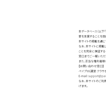
本データベース（以下
客を支援することを目
本サイトの掲載を通じ
なお、本サイトに掲載
ことを完全に保証する
窓口までご一報いただ
また、正当な権利者様
【お問い合わせ窓口】
ペイプロ(運営:クラサ
E-mail：
support@pai
なお、本サイトのご利
げます。