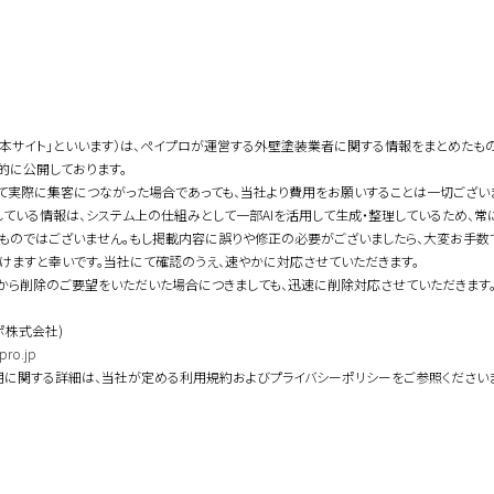
「本サイト」といいます）は、ペイプロが運営する外壁塗装業者に関する情報をまとめたも
的に公開しております。
て実際に集客につながった場合であっても、当社より費用をお願いすることは一切ござい
している情報は、システム上の仕組みとして一部AIを活用して生成・整理しているため、
ものではございません。もし掲載内容に誤りや修正の必要がございましたら、大変お手数
けますと幸いです。当社にて確認のうえ、速やかに対応させていただきます。
から削除のご要望をいただいた場合につきましても、迅速に削除対応させていただきます
ポ株式会社)
pro.jp
用に関する詳細は、当社が定める利用規約およびプライバシーポリシーをご参照ください