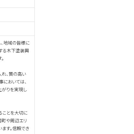
し、地域の皆様に
営する木下塗装興
す。
入れ、質の高い
事においては、
上がりを実現し
ることを大切に
居町や周辺エリ
います。信頼でき