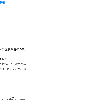
沖縄
ので、塗装業者様の集
ません。
常に最新かつ正確である
ではございますが、下記
。
ますようお願い申し上