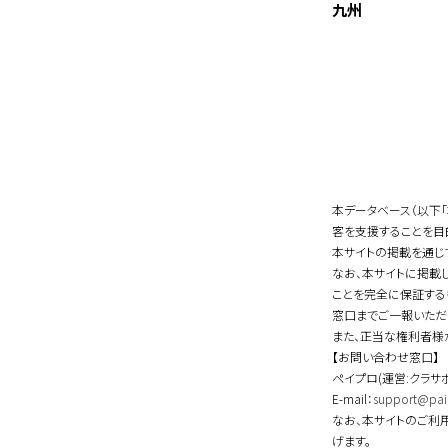
九州
本データベース（以下
客を支援することを目
本サイトの掲載を通じ
なお、本サイトに掲載
ことを完全に保証する
窓口までご一報いただ
また、正当な権利者様
【お問い合わせ窓口】
ペイプロ(運営:クラサ
E-mail：
support@pai
なお、本サイトのご利
げます。