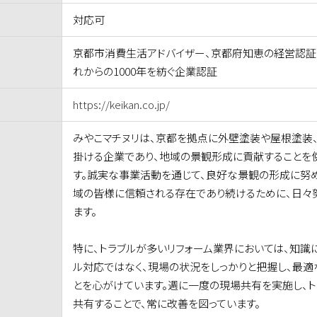
対応可
京都市消費生活アドバイザー、京都府知恵の経営認証
れからの1000年を紡ぐ企業認証
https://keikan.co.jp/
みやこマチヌリは、京都を拠点に外壁塗装や屋根塗装、
掛ける企業であり、地域の景観形成に貢献することを
す。誠実な事業活動を通じて、良好な景観の形成に努め
域の皆様に信頼される存在であり続けるために、日々
ます。
特に、トラブルが多いリフォーム業界においては、知識
ル対応ではなく、現場の状況をしっかりと把握し、最適
とを心がけています。週に一度の現場共有を実施し、
共有することで、常に改善を図っています。