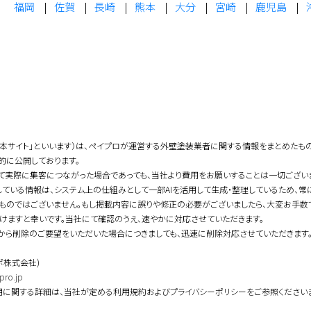
福岡
佐賀
長崎
熊本
大分
宮崎
鹿児島
「本サイト」といいます）は、ペイプロが運営する外壁塗装業者に関する情報をまとめたも
的に公開しております。
て実際に集客につながった場合であっても、当社より費用をお願いすることは一切ござい
している情報は、システム上の仕組みとして一部AIを活用して生成・整理しているため、
ものではございません。もし掲載内容に誤りや修正の必要がございましたら、大変お手数
けますと幸いです。当社にて確認のうえ、速やかに対応させていただきます。
から削除のご要望をいただいた場合につきましても、迅速に削除対応させていただきます
ポ株式会社)
pro.jp
用に関する詳細は、当社が定める利用規約およびプライバシーポリシーをご参照ください