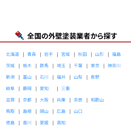
全国の外壁塗装業者から探す
北海道
青森
岩手
宮城
秋田
山形
福島
茨城
栃木
群馬
埼玉
千葉
東京
神奈川
新潟
富山
石川
福井
山梨
長野
岐阜
静岡
愛知
三重
滋賀
京都
大阪
兵庫
奈良
和歌山
鳥取
島根
岡山
広島
山口
徳島
香川
愛媛
高知