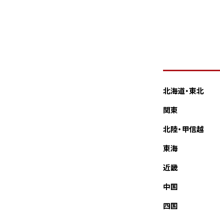
北海道・東北
関東
北陸・甲信越
東海
近畿
中国
四国