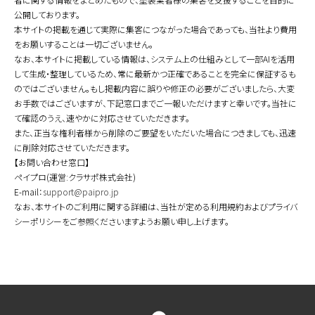
公開しております。
本サイトの掲載を通じて実際に集客につながった場合であっても、当社より費用
をお願いすることは一切ございません。
なお、本サイトに掲載している情報は、システム上の仕組みとして一部AIを活用
して生成・整理しているため、常に最新かつ正確であることを完全に保証するも
のではございません。もし掲載内容に誤りや修正の必要がございましたら、大変
お手数ではございますが、下記窓口までご一報いただけますと幸いです。当社に
て確認のうえ、速やかに対応させていただきます。
また、正当な権利者様から削除のご要望をいただいた場合につきましても、迅速
に削除対応させていただきます。
【お問い合わせ窓口】
ペイプロ(運営:クラサポ株式会社)
E-mail：
support@paipro.jp
なお、本サイトのご利用に関する詳細は、当社が定める利用規約およびプライバ
シーポリシーをご参照くださいますようお願い申し上げます。