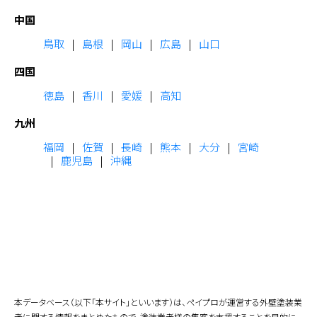
中国
鳥取
島根
岡山
広島
山口
四国
徳島
香川
愛媛
高知
九州
福岡
佐賀
長崎
熊本
大分
宮崎
鹿児島
沖縄
本データベース（以下「本サイト」といいます）は、ペイプロが運営する外壁塗装業
者に関する情報をまとめたもので、塗装業者様の集客を支援することを目的に