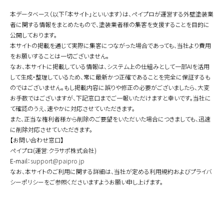
本データベース（以下「本サイト」といいます）は、ペイプロが運営する外壁塗装業
者に関する情報をまとめたもので、塗装業者様の集客を支援することを目的に
公開しております。
本サイトの掲載を通じて実際に集客につながった場合であっても、当社より費用
をお願いすることは一切ございません。
なお、本サイトに掲載している情報は、システム上の仕組みとして一部AIを活用
して生成・整理しているため、常に最新かつ正確であることを完全に保証するも
のではございません。もし掲載内容に誤りや修正の必要がございましたら、大変
お手数ではございますが、下記窓口までご一報いただけますと幸いです。当社に
て確認のうえ、速やかに対応させていただきます。
また、正当な権利者様から削除のご要望をいただいた場合につきましても、迅速
に削除対応させていただきます。
【お問い合わせ窓口】
ペイプロ(運営:クラサポ株式会社)
E-mail：
support@paipro.jp
なお、本サイトのご利用に関する詳細は、当社が定める利用規約およびプライバ
シーポリシーをご参照くださいますようお願い申し上げます。