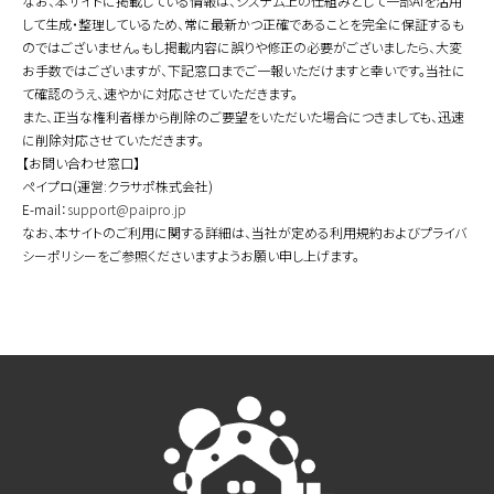
なお、本サイトに掲載している情報は、システム上の仕組みとして一部AIを活用
して生成・整理しているため、常に最新かつ正確であることを完全に保証するも
のではございません。もし掲載内容に誤りや修正の必要がございましたら、大変
お手数ではございますが、下記窓口までご一報いただけますと幸いです。当社に
て確認のうえ、速やかに対応させていただきます。
また、正当な権利者様から削除のご要望をいただいた場合につきましても、迅速
に削除対応させていただきます。
【お問い合わせ窓口】
ペイプロ(運営:クラサポ株式会社)
E-mail：
support@paipro.jp
なお、本サイトのご利用に関する詳細は、当社が定める利用規約およびプライバ
シーポリシーをご参照くださいますようお願い申し上げます。