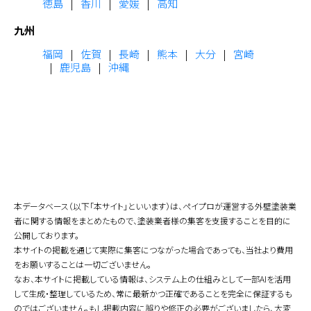
徳島
香川
愛媛
高知
九州
福岡
佐賀
長崎
熊本
大分
宮崎
鹿児島
沖縄
本データベース（以下「本サイト」といいます）は、ペイプロが運営する外壁塗装業
者に関する情報をまとめたもので、塗装業者様の集客を支援することを目的に
公開しております。
本サイトの掲載を通じて実際に集客につながった場合であっても、当社より費用
をお願いすることは一切ございません。
なお、本サイトに掲載している情報は、システム上の仕組みとして一部AIを活用
して生成・整理しているため、常に最新かつ正確であることを完全に保証するも
のではございません。もし掲載内容に誤りや修正の必要がございましたら、大変