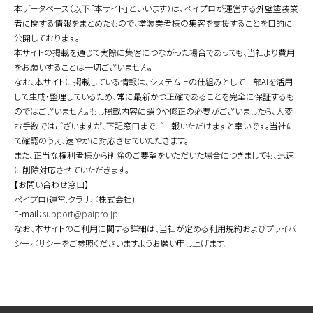
本データベース（以下「本サイト」といいます）は、ペイプロが運営する外壁塗装業
者に関する情報をまとめたもので、塗装業者様の集客を支援することを目的に
公開しております。
本サイトの掲載を通じて実際に集客につながった場合であっても、当社より費用
をお願いすることは一切ございません。
なお、本サイトに掲載している情報は、システム上の仕組みとして一部AIを活用
して生成・整理しているため、常に最新かつ正確であることを完全に保証するも
のではございません。もし掲載内容に誤りや修正の必要がございましたら、大変
お手数ではございますが、下記窓口までご一報いただけますと幸いです。当社に
て確認のうえ、速やかに対応させていただきます。
また、正当な権利者様から削除のご要望をいただいた場合につきましても、迅速
に削除対応させていただきます。
【お問い合わせ窓口】
ペイプロ(運営:クラサポ株式会社)
E-mail：
support@paipro.jp
なお、本サイトのご利用に関する詳細は、当社が定める利用規約およびプライバ
シーポリシーをご参照くださいますようお願い申し上げます。