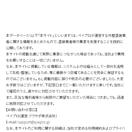
本データベース（以下「本サイト」といいます）は、ペイプロが運営する外壁塗装業
者に関する情報をまとめたもので、塗装業者様の集客を支援することを目的に
公開しております。
本サイトの掲載を通じて実際に集客につながった場合であっても、当社より費用
をお願いすることは一切ございません。
なお、本サイトに掲載している情報は、システム上の仕組みとして一部AIを活用
して生成・整理しているため、常に最新かつ正確であることを完全に保証するも
のではございません。もし掲載内容に誤りや修正の必要がございましたら、大変
お手数ではございますが、下記窓口までご一報いただけますと幸いです。当社に
て確認のうえ、速やかに対応させていただきます。
また、正当な権利者様から削除のご要望をいただいた場合につきましても、迅速
に削除対応させていただきます。
【お問い合わせ窓口】
ペイプロ(運営:クラサポ株式会社)
E-mail：
support@paipro.jp
なお、本サイトのご利用に関する詳細は、当社が定める利用規約およびプライバ