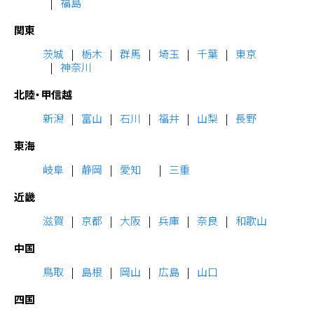
福島
関東
茨城
栃木
群馬
埼玉
千葉
東京
神奈川
北陸・甲信越
新潟
富山
石川
福井
山梨
長野
東海
岐阜
静岡
愛知
三重
近畿
滋賀
京都
大阪
兵庫
奈良
和歌山
中国
鳥取
島根
岡山
広島
山口
四国