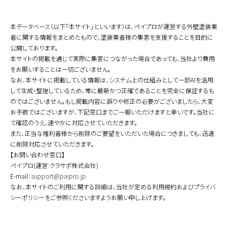
本データベース（以下「本サイト」といいます）は、ペイプロが運営する外壁塗装業
者に関する情報をまとめたもので、塗装業者様の集客を支援することを目的に
公開しております。
本サイトの掲載を通じて実際に集客につながった場合であっても、当社より費用
をお願いすることは一切ございません。
なお、本サイトに掲載している情報は、システム上の仕組みとして一部AIを活用
して生成・整理しているため、常に最新かつ正確であることを完全に保証するも
のではございません。もし掲載内容に誤りや修正の必要がございましたら、大変
お手数ではございますが、下記窓口までご一報いただけますと幸いです。当社に
て確認のうえ、速やかに対応させていただきます。
また、正当な権利者様から削除のご要望をいただいた場合につきましても、迅速
に削除対応させていただきます。
【お問い合わせ窓口】
ペイプロ(運営:クラサポ株式会社)
E-mail：
support@paipro.jp
なお、本サイトのご利用に関する詳細は、当社が定める利用規約およびプライバ
シーポリシーをご参照くださいますようお願い申し上げます。