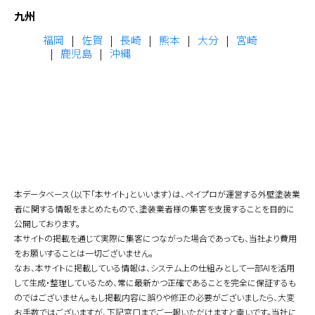
九州
福岡
佐賀
長崎
熊本
大分
宮崎
鹿児島
沖縄
本データベース（以下「本サイト」といいます）は、ペイプロが運営する外壁塗装業
者に関する情報をまとめたもので、塗装業者様の集客を支援することを目的に
公開しております。
本サイトの掲載を通じて実際に集客につながった場合であっても、当社より費用
をお願いすることは一切ございません。
なお、本サイトに掲載している情報は、システム上の仕組みとして一部AIを活用
して生成・整理しているため、常に最新かつ正確であることを完全に保証するも
のではございません。もし掲載内容に誤りや修正の必要がございましたら、大変
お手数ではございますが、下記窓口までご一報いただけますと幸いです。当社に