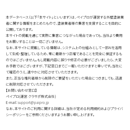
本データベース（以下「本サイト」といいます）は、ペイプロが運営する外壁塗装業
者に関する情報をまとめたもので、塗装業者様の集客を支援することを目的に
公開しております。
本サイトの掲載を通じて実際に集客につながった場合であっても、当社より費用
をお願いすることは一切ございません。
なお、本サイトに掲載している情報は、システム上の仕組みとして一部AIを活用
して生成・整理しているため、常に最新かつ正確であることを完全に保証するも
のではございません。もし掲載内容に誤りや修正の必要がございましたら、大変
お手数ではございますが、下記窓口までご一報いただけますと幸いです。当社に
て確認のうえ、速やかに対応させていただきます。
また、正当な権利者様から削除のご要望をいただいた場合につきましても、迅速
に削除対応させていただきます。
【お問い合わせ窓口】
ペイプロ(運営:クラサポ株式会社)
E-mail：
support@paipro.jp
なお、本サイトのご利用に関する詳細は、当社が定める利用規約およびプライバ
シーポリシーをご参照くださいますようお願い申し上げます。