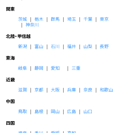
関東
茨城
栃木
群馬
埼玉
千葉
東京
神奈川
北陸・甲信越
新潟
富山
石川
福井
山梨
長野
東海
岐阜
静岡
愛知
三重
近畿
滋賀
京都
大阪
兵庫
奈良
和歌山
中国
鳥取
島根
岡山
広島
山口
四国
徳島
香川
愛媛
高知