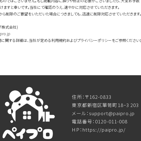
ものではございません。もし掲載内容に誤りや修正の必要がございましたら、大変お手数
けますと幸いです。当社にて確認のうえ、速やかに対応させていただきます。
から削除のご要望をいただいた場合につきましても、迅速に削除対応させていただきます
ポ株式会社)
pro.jp
用に関する詳細は、当社が定める利用規約およびプライバシーポリシーをご参照ください
住所：〒162-0833
東京都新宿区箪笥町18−3 203
メール：support@paipro.jp
電話番号：0120-011-008
HP：https://paipro.jp/