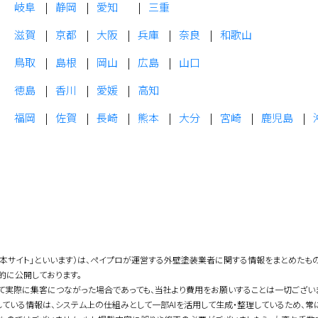
岐阜
静岡
愛知
三重
滋賀
京都
大阪
兵庫
奈良
和歌山
鳥取
島根
岡山
広島
山口
徳島
香川
愛媛
高知
福岡
佐賀
長崎
熊本
大分
宮崎
鹿児島
「本サイト」といいます）は、ペイプロが運営する外壁塗装業者に関する情報をまとめたも
的に公開しております。
て実際に集客につながった場合であっても、当社より費用をお願いすることは一切ござい
している情報は、システム上の仕組みとして一部AIを活用して生成・整理しているため、