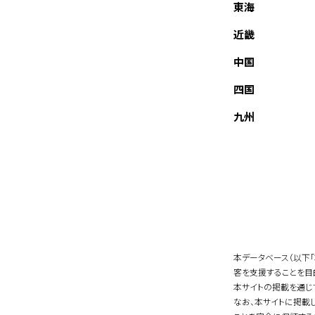
東海
近畿
中国
四国
九州
本データベース（以下
客を支援することを目
本サイトの掲載を通じ
なお、本サイトに掲載