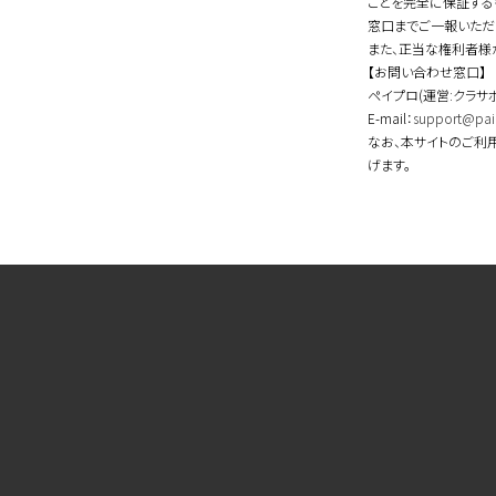
ことを完全に保証する
窓口までご一報いただ
また、正当な権利者様
【お問い合わせ窓口】
ペイプロ(運営:クラサ
E-mail：
support@pai
なお、本サイトのご利
げます。