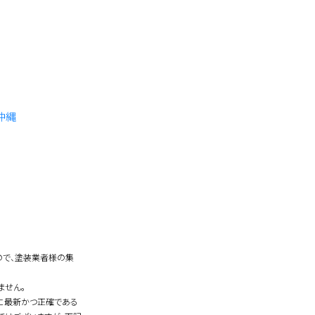
沖縄
ので、塗装業者様の集
ません。
常に最新かつ正確である