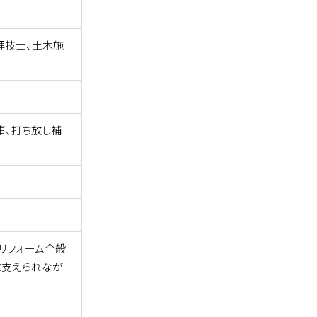
理技士、土木施
事、打ち放し補
リフォーム全般
に支えられなが
。