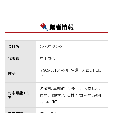
業者情報
CSハウジング
会社名
中本益也
代表者
〒905-0018 沖縄県名護市大西1丁目1
住所
−1
名護市、本部町、今帰仁村、大宜味村、
対応可能エリ
東村、国頭村、伊江村、宜野座村、恩納
ア
村、金武町