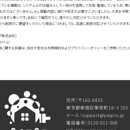
している情報は、システム上の仕組みとして一部AIを活用して生成・整理しているため、
ものではございません。もし掲載内容に誤りや修正の必要がございましたら、大変お手数
けますと幸いです。当社にて確認のうえ、速やかに対応させていただきます。
から削除のご要望をいただいた場合につきましても、迅速に削除対応させていただきます
ポ株式会社)
pro.jp
用に関する詳細は、当社が定める利用規約およびプライバシーポリシーをご参照ください
住所：〒162-0833
東京都新宿区箪笥町18−3 203
メール：support@paipro.jp
電話番号：0120-011-008