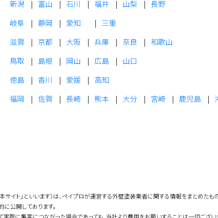
新潟
富山
石川
福井
山梨
長野
岐阜
静岡
愛知
三重
滋賀
京都
大阪
兵庫
奈良
和歌山
鳥取
島根
岡山
広島
山口
徳島
香川
愛媛
高知
福岡
佐賀
長崎
熊本
大分
宮崎
鹿児島
「本サイト」といいます）は、ペイプロが運営する外壁塗装業者に関する情報をまとめたも
的に公開しております。
て実際に集客につながった場合であっても、当社より費用をお願いすることは一切ござい