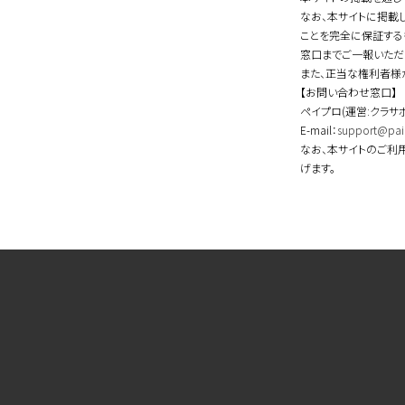
なお、本サイトに掲載
ことを完全に保証する
窓口までご一報いただ
また、正当な権利者様
【お問い合わせ窓口】
ペイプロ(運営:クラサ
E-mail：
support@pai
なお、本サイトのご利
げます。