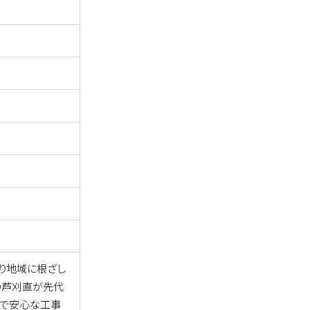
り地域に根ざし
の芦刈直が先代
全で安心な工事